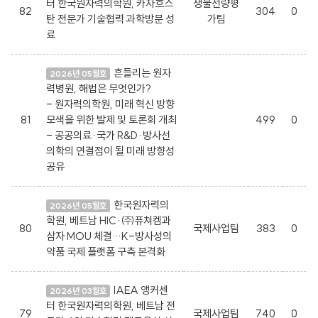
터 한국원자력의학원, 카자흐스
생물선량평
82
304
0
탄 전문가 기술협력 과학방문 성
가팀
료
흔들리는 원자
2026년 05월호
력병원, 해법은 무엇인가?
- 원자력의학원, 미래 혁신 방향
81
모색을 위한 발제 및 토론회 개최
499
0
- 공공의료·국가 R&D·방사선
의학의 연결점이 될 미래 방향성
공유
한국원자력의
2026년 05월호
학원, 베트남 HIC·㈜퓨쳐켐과
80
국제사업팀
383
0
삼자 MOU 체결…K-방사성의
약품 국제 플랫폼 구축 본격화
IAEA 앵커센
2026년 03월호
터 한국원자력의학원, 베트남 전
79
국제사업팀
740
0