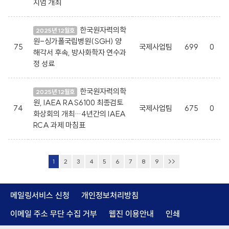
지엄 개최
한국원자력의학
2025년 12월호
원-싱가폴국립병원(SGH) 양
75
국제사업팀
699
0
해각서 후속, 방사화학자 연수과
정 성료
한국원자력의학
2025년 12월호
원, IAEA RAS6100 최종검토
74
국제사업팀
675
0
화상회의 개최…4년간의 IAEA
RCA 과제 마침표
1
2
3
4
5
6
7
8
9
>>
메일링서비스 신청
개인정보처리방침
이메일 주소 무단 수집 거부
웹진 이용안내
인쇄