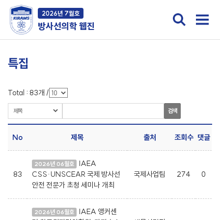
2026년 7월호
방사선의학 웹진
특집
Total :
83
개
/
검색
No
제목
출처
조회수
댓글
IAEA
2026년 06월호
83
CSS·UNSCEAR 국제 방사선
국제사업팀
274
0
안전 전문가 초청 세미나 개최
IAEA 앵커센
2026년 06월호