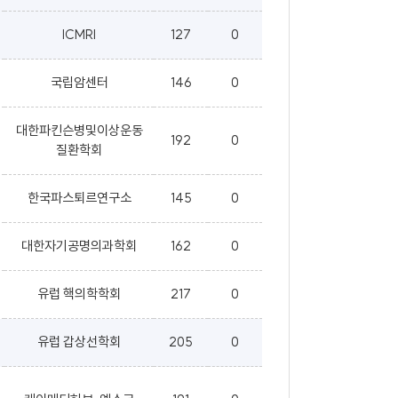
ICMRI
127
0
국립암센터
146
0
대한파킨슨병및이상운동
192
0
질환학회
한국파스퇴르연구소
145
0
대한자기공명의과학회
162
0
유럽 핵의학학회
217
0
유럽 갑상선학회
205
0