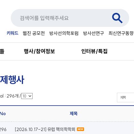
키워드
웹진 공모전
방사선의학포럼
방사선연구
최신연구동향
료들
행사/참여정보
인터뷰/특집
제행사
al :
296
개
/
No
제목
296
[2026.10.17-21] 유럽 핵의학학회