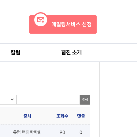
메일링서비스 신청
칼럼
웹진 소개
검색
출처
조회수
댓글
유럽 핵의학학회
90
0