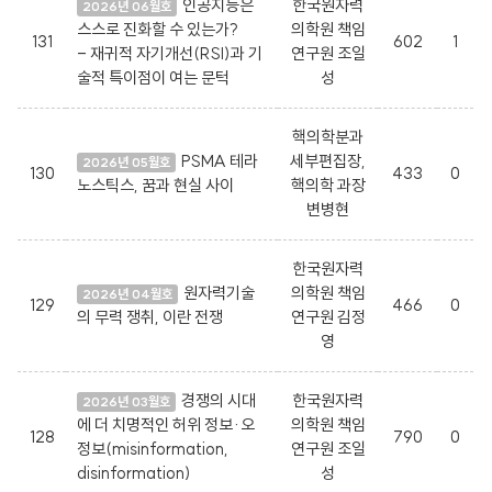
인공지능은
한국원자력
2026년 06월호
스스로 진화할 수 있는가?
의학원 책임
131
602
1
- 재귀적 자기개선(RSI)과 기
연구원 조일
술적 특이점이 여는 문턱
성
핵의학분과
PSMA 테라
세부편집장,
2026년 05월호
130
433
0
노스틱스, 꿈과 현실 사이
핵의학 과장
변병현
한국원자력
원자력기술
의학원 책임
2026년 04월호
129
466
0
의 무력 쟁취, 이란 전쟁
연구원 김정
영
경쟁의 시대
한국원자력
2026년 03월호
에 더 치명적인 허위 정보·오
의학원 책임
128
790
0
정보(misinformation,
연구원 조일
disinformation)
성