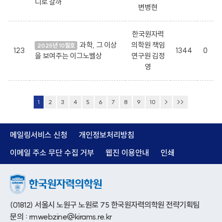
디로 갈까
변병현
한국원자력
과학, 그 이상
의학원 책임
2025년 10월호
123
1344
0
을 보여주는 이그노벨상
연구원 김정
영
1
2
3
4
5
6
7
8
9
10
>
>>
메일링서비스 신청
개인정보처리방침
이메일 주소 무단 수집 거부
웹진 이용안내
인쇄
(01812) 서울시 노원구 노원로 75 한국원자력의학원 전략기획팀
문의 : rmwebzine@kirams.re.kr