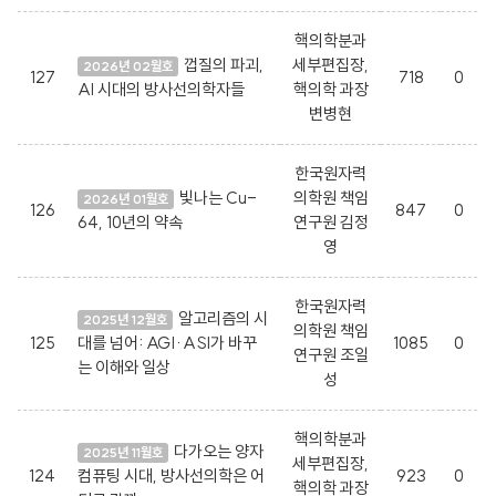
핵의학분과
껍질의 파괴,
세부편집장,
2026년 02월호
127
718
0
AI 시대의 방사선의학자들
핵의학 과장
변병현
한국원자력
빛나는 Cu-
의학원 책임
2026년 01월호
126
847
0
64, 10년의 약속
연구원 김정
영
한국원자력
알고리즘의 시
2025년 12월호
의학원 책임
125
대를 넘어: AGI·ASI가 바꾸
1085
0
연구원 조일
는 이해와 일상
성
핵의학분과
다가오는 양자
2025년 11월호
세부편집장,
124
컴퓨팅 시대, 방사선의학은 어
923
0
핵의학 과장