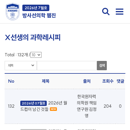
2026년 7월호
방사선의학 웹진
X선생의 과학레시피
Total :
132
개
/
검색
No
제목
출처
조회수
댓글
한국원자력
2026년 월
의학원 책임
2026년 07월호
132
204
0
드컵이 남긴 것들
연구원 김정
영