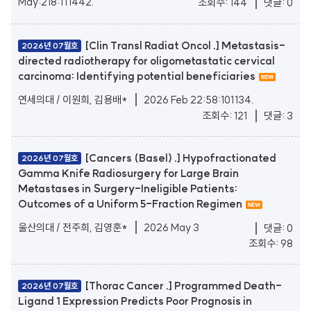
May:218:111442.
조회수: 144
댓글: 0
[Clin Transl Radiat Oncol .] Metastasis-
2026년 07월호
directed radiotherapy for oligometastatic cervical
carcinoma: Identifying potential beneficiaries
연세의대 / 이원희, 김용배*
2026 Feb 22:58:101134.
조회수: 121
댓글: 3
[Cancers (Basel) .] Hypofractionated
2026년 07월호
Gamma Knife Radiosurgery for Large Brain
Metastases in Surgery-Ineligible Patients:
Outcomes of a Uniform 5-Fraction Regimen
울산의대 / 전주희, 김영훈*
2026 May 3
댓글: 0
조회수: 98
[Thorac Cancer .] Programmed Death-
2026년 07월호
Ligand 1 Expression Predicts Poor Prognosis in