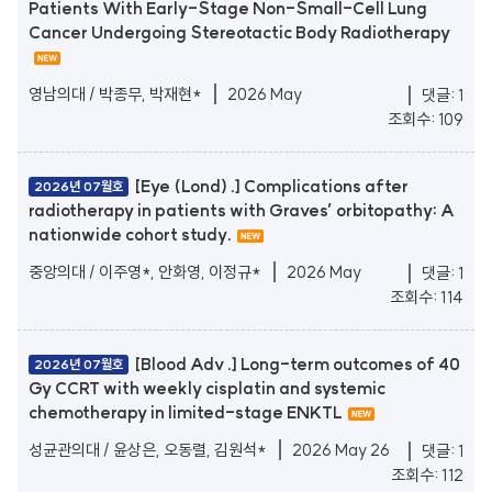
Patients With Early-Stage Non-Small-Cell Lung
Cancer Undergoing Stereotactic Body Radiotherapy
영남의대 / 박종무, 박재현*
2026 May
댓글: 1
조회수: 109
[Eye (Lond) .] Complications after
2026년 07월호
radiotherapy in patients with Graves’ orbitopathy: A
nationwide cohort study.
중앙의대 / 이주영*, 안화영, 이정규*
2026 May
댓글: 1
조회수: 114
[Blood Adv .] Long-term outcomes of 40
2026년 07월호
Gy CCRT with weekly cisplatin and systemic
chemotherapy in limited-stage ENKTL
성균관의대 / 윤상은, 오동렬, 김원석*
2026 May 26
댓글: 1
조회수: 112