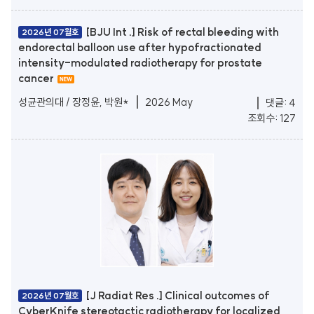
[BJU Int .] Risk of rectal bleeding with
2026년 07월호
endorectal balloon use after hypofractionated
intensity-modulated radiotherapy for prostate
cancer
성균관의대 / 장정윤, 박원*
2026 May
댓글: 4
조회수: 127
[J Radiat Res .] Clinical outcomes of
2026년 07월호
CyberKnife stereotactic radiotherapy for localized