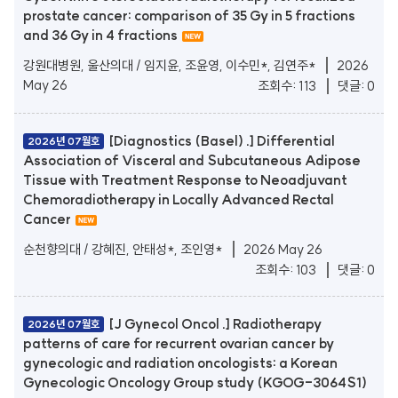
prostate cancer: comparison of 35 Gy in 5 fractions
and 36 Gy in 4 fractions
강원대병원, 울산의대 / 임지윤, 조윤영, 이수민*, 김연주*
2026
May 26
조회수: 113
댓글: 0
[Diagnostics (Basel) .] Differential
2026년 07월호
Association of Visceral and Subcutaneous Adipose
Tissue with Treatment Response to Neoadjuvant
Chemoradiotherapy in Locally Advanced Rectal
Cancer
순천향의대 / 강혜진, 안태성*, 조인영*
2026 May 26
조회수: 103
댓글: 0
[J Gynecol Oncol .] Radiotherapy
2026년 07월호
patterns of care for recurrent ovarian cancer by
gynecologic and radiation oncologists: a Korean
Gynecologic Oncology Group study (KGOG-3064S1)