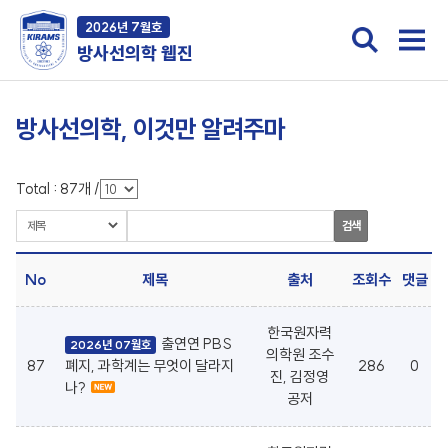
2026년 7월호
방사선의학 웹진
방사선의학, 이것만 알려주마
Total :
87
개
/
검색
No
제목
출처
조회수
댓글
한국원자력
출연연 PBS
2026년 07월호
의학원 조수
87
폐지, 과학계는 무엇이 달라지
286
0
진, 김정영
나?
공저