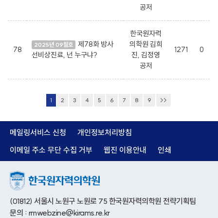
공저
한국원자력
제78화 방사
의학원 김희
2025년 09월호
78
1271
0
선비상진료, 넌 누구냐?
진, 김정영
공저
1
2
3
4
5
6
7
8
9
>>
메일링서비스 신청
개인정보처리방침
이메일 주소 무단 수집 거부
웹진 이용안내
인쇄
(01812) 서울시 노원구 노원로 75 한국원자력의학원 전략기획팀
문의 : rmwebzine@kirams.re.kr