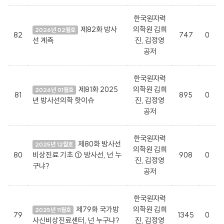
한국원자력
제82화 방사
의학원 김희
2026년 02월호
82
747
0
선 계측
진, 김정영
공저
한국원자력
제81화 2025
의학원 김희
2026년 01월호
81
895
0
년 방사선의학 핫이슈
진, 김정영
공저
한국원자력
제80화 방사선
2025년 12월호
의학원 김희
80
비상진료 기초 ① 방사선, 넌 누
908
0
진, 김정영
구냐?
공저
한국원자력
제79화 국가방
의학원 김희
2025년 11월호
79
1345
0
사신비상진료센터, 넌 누구냐?
진, 김정영