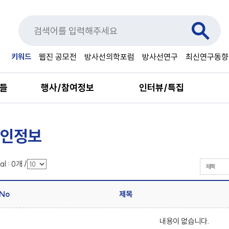
키워드
웹진 공모전
방사선의학포럼
방사선연구
최신연구동향
료들
행사/참여정보
인터뷰/특집
인정보
al :
0
개
/
No
제목
내용이 없습니다.