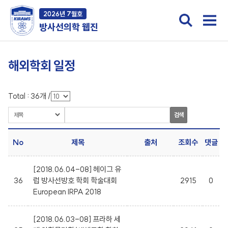
2026년 7월호
방사선의학 웹진
해외학회 일정
Total :
36
개
/
검색
No
제목
출처
조회수
댓글
[2018.06.04-08] 헤이그 유
36
럽 방사선방호 학회 학술대회
2915
0
European IRPA 2018
[2018.06.03-08] 프라하 세