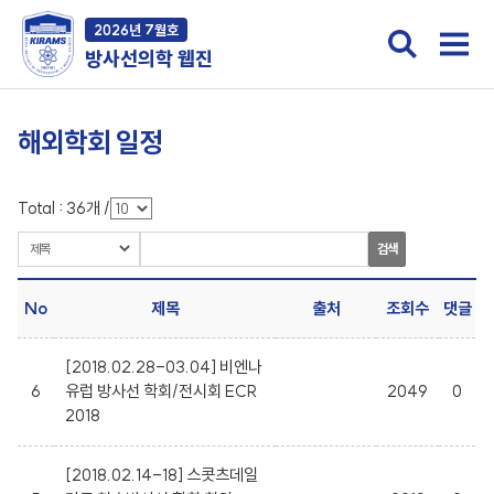
2026년 7월호
방사선의학 웹진
해외학회 일정
Total :
36
개
/
검색
No
제목
출처
조회수
댓글
[2018.02.28-03.04] 비엔나
6
유럽 방사선 학회/전시회 ECR
2049
0
2018
[2018.02.14-18] 스콧츠데일