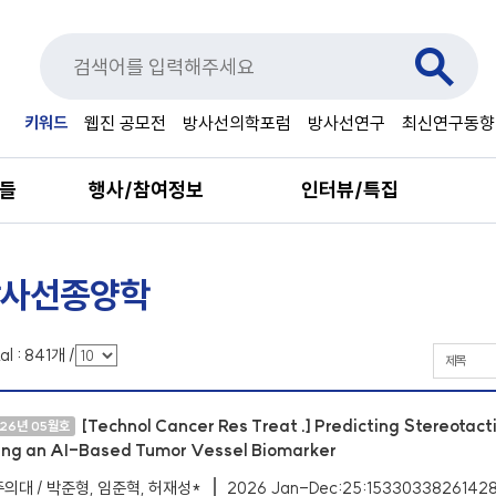
키워드
웹진 공모전
방사선의학포럼
방사선연구
최신연구동향
료들
행사/참여정보
인터뷰/특집
사선종양학
al :
841
개
/
[Technol Cancer Res Treat .] Predicting Stereotac
26년 05월호
ing an AI-Based Tumor Vessel Biomarker
의대 / 박준형, 임준혁, 허재성*
2026 Jan-Dec:25:1533033826142