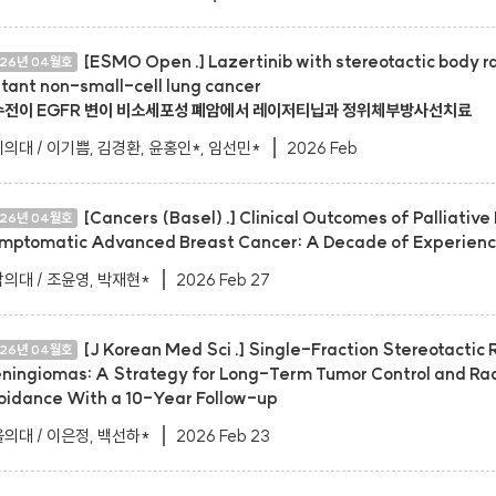
[ESMO Open .] Lazertinib with stereotactic body r
26년 04월호
tant non-small-cell lung cancer
수전이 EGFR 변이 비소세포성 폐암에서 레이저티닙과 정위체부방사선치료
의대 / 이기쁨, 김경환, 윤홍인*, 임선민*
2026 Feb
[Cancers (Basel) .] Clinical Outcomes of Palliative
26년 04월호
mptomatic Advanced Breast Cancer: A Decade of Experience 
의대 / 조윤영, 박재현*
2026 Feb 27
[J Korean Med Sci .] Single-Fraction Stereotactic 
26년 04월호
ningiomas: A Strategy for Long-Term Tumor Control and Ra
oidance With a 10-Year Follow-up
의대 / 이은정, 백선하*
2026 Feb 23