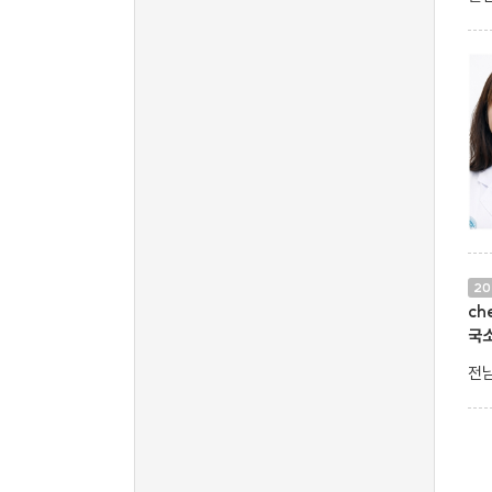
20
ch
국
전남