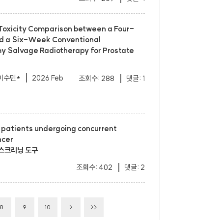
] Toxicity Comparison between a Four-
d a Six-Week Conventional
my Salvage Radiotherapy for Prostate
 이수민*
2026 Feb
조회수: 288
댓글: 1
der patients undergoing concurrent
ncer
스크리닝 도구
조회수: 402
댓글: 2
8
9
10
>
>>