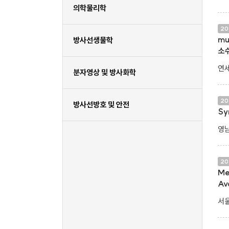
의학물리학
20
mu
방사선생물학
소
연세
분자영상 및 방사화학
20
방사선방호 및 안전
Sy
영남
20
Me
Av
서울