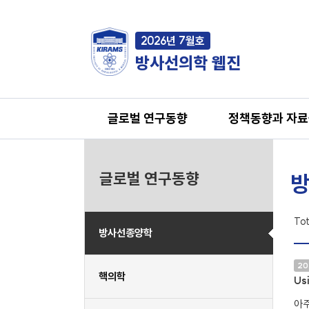
2026년 7월호
방사선의학 웹진
글로벌 연구동향
정책동향과 자
글로벌 연구동향
방
Tot
방사선종양학
20
핵의학
Us
아주