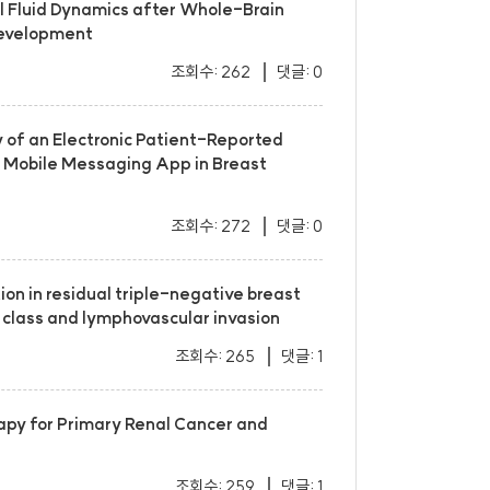
al Fluid Dynamics after Whole-Brain
Development
조회수: 262
댓글: 0
y of an Electronic Patient-Reported
a Mobile Messaging App in Breast
조회수: 272
댓글: 0
tion in residual triple-negative breast
 class and lymphovascular invasion
조회수: 265
댓글: 1
rapy for Primary Renal Cancer and
조회수: 259
댓글: 1