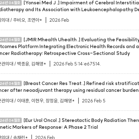
[Yonsei Med J .] Impairment of Cerebral Interstiti
26년 04월호
diotherapy and Its Association with Leukoencephalopathy 
의대 / 주비오, 조연아*
2026 Feb
[JMIR Mhealth Uhealth .] Evaluating the Feasibilit
26년 04월호
tcomes Platform Integrating Electronic Health Records and 
ncer Radiotherapy: Retrospective Cross-Sectional Study
관의대 / 백종윤, 김해영*
2026 Feb 5:14:e67514.
[Breast Cancer Res Treat .] Refined risk stratifica
26년 04월호
ncer after neoadjuvant therapy using residual cancer burden
관의대 / 이태훈, 이현우, 장정윤, 김해영*
2026 Feb 5
[Eur Urol Oncol .] Stereotactic Body Radiation The
26년 04월호
netic Markers of Response: A Phase 2 Trial
의대 / 송채린*
2026 Feb