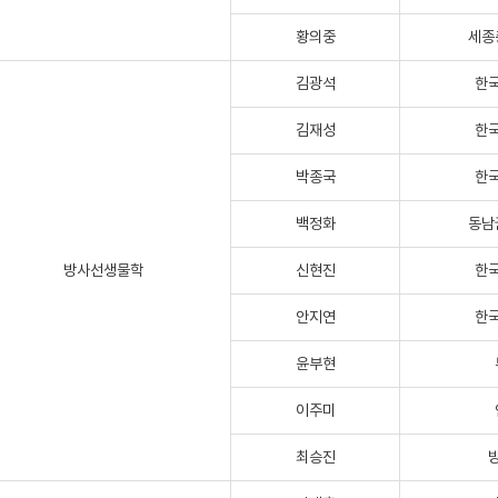
황의중
세종
김광석
한
김재성
한
박종국
한
백정화
동남
방사선생물학
신현진
한
안지연
한
윤부현
이주미
최승진