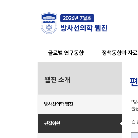
2026년 7월호
방사선의학 웹진
글로벌 연구동향
정책동향과 자
웹진 소개
편
『방
방사선의학 웹진
술동
○
편집위원