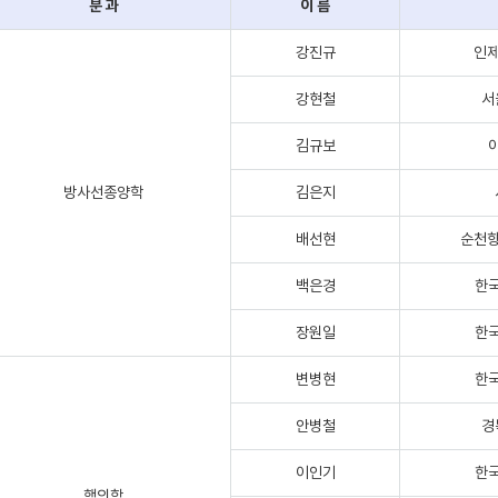
분 과
이 름
강진규
인제
강현철
서
김규보
방사선종양학
김은지
배선현
순천향
백은경
한
장원일
한
변병현
한
안병철
경
이인기
한
핵의학