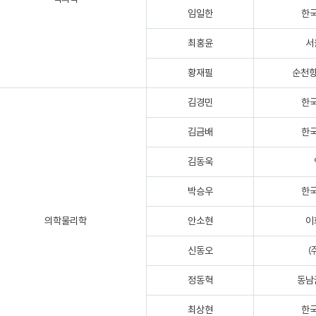
임일한
한
최홍윤
서
황재필
순천향
김경민
한
김금배
한
김동욱
박승우
한
의학물리학
안소현
이
신동오
정동혁
동남
최상현
한