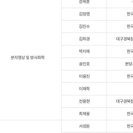
강세훈
김정영
한
김진수
한
김희경
대구경북
박지애
한
분자영상 및 방사화학
송인호
분당
이용진
한
이재학
전용현
대구경북
최재용
한
서성원
한