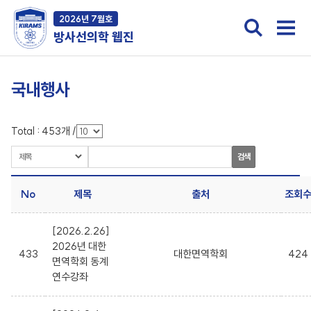
2026년 7월호
방사선의학 웹진
국내행사
Total :
453
개
/
검색
No
제목
출처
조회
[2026.2.26]
2026년 대한
433
대한면역학회
424
면역학회 동계
연수강좌