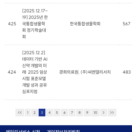
[2025.12.17-
19] 2025년 한
425
국통합생물학
한국통합생물학회
567
회 정기학술대
회
[2025.12.2]
데이터 기반 AI
신약 개발의 미
424
래: 2025 임상
경희의료원, (주)씨엔알리서치
483
시험 표준모델
개발 성과 공유
심포지엄
<<
1
2
3
4
5
6
7
8
9
10
>
>>