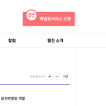
메일링서비스 신청
칼럼
웹진 소개
본문글자크기
기본
적 원자력병원 역할