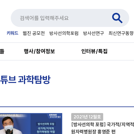
키워드
웹진 공모전
방사선의학포럼
방사선연구
최신연구동향
료들
행사/참여정보
인터뷰/특집
튜브 과학탐방
2021년 12월호
[방사선의학 포럼] 국가적/지역
원자력병원장 홍영준 편