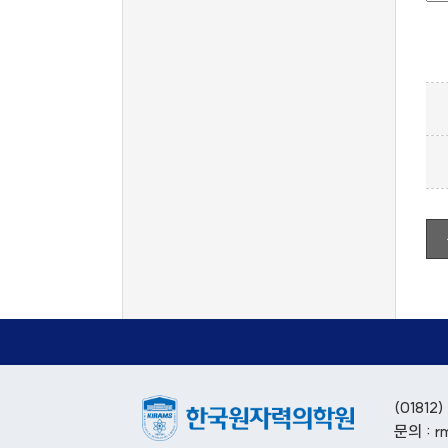
(018
문의 : r