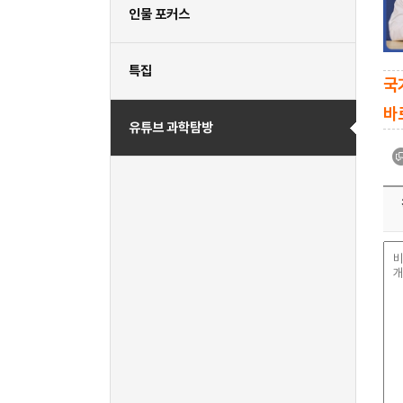
인물 포커스
특집
국
바로
유튜브 과학탐방