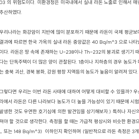
03 의 위험도이다. 미환경청은 미국내에서 실내 라돈 노출로 인해서 매
추산하였다.
우리나라는 화강암이 지반에 많이 분포하기 때문에 라돈이 국제 평균보
결과에 따르면 한국 가옥의 실내 라돈 중앙값은 40 Bq/m^3 으로 나타났고
이다. 라돈은 땅 속에 존재하는 U-238이나 Th-232의 붕괴로 생기
다는 단독주택이 더 많은 양이 관찰된다. 1층이나 지하층의 경우 농도가
는 충북 괴산, 경북 봉화, 강원 평창 지역등의 농도가 높음이 알려져 있다.
그렇다면 우리는 이번 라돈 사태에 대하여 어떻게 대비할 수 있을까? 우
라에서 라돈은 다른 나라보다 농도가 더 높을 가능성이 있기 때문에 시험
발생한 것도 우연한 호기심에 의한 발견임을 상기해보자.) 특히나 자신의
져야 할 것으로 생각한다. 측정을 할 때는 가급적 평상시와 비슷한 환경으로
L 또는 148 Bq/m^3) 이하인지 확인하며 (일반적으로 라돈 측정은 3