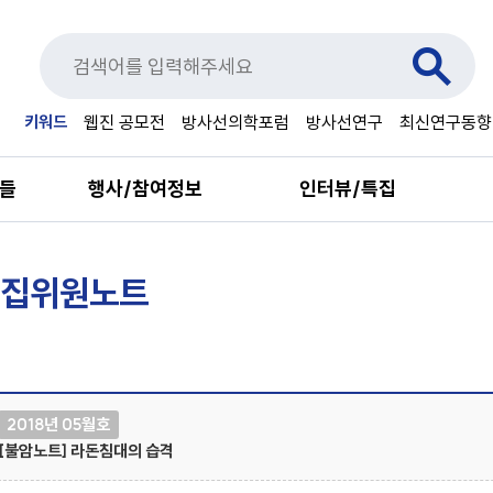
키워드
웹진 공모전
방사선의학포럼
방사선연구
최신연구동향
료들
행사/참여정보
인터뷰/특집
집위원노트
2018년 05월호
[불암노트] 라돈침대의 습격