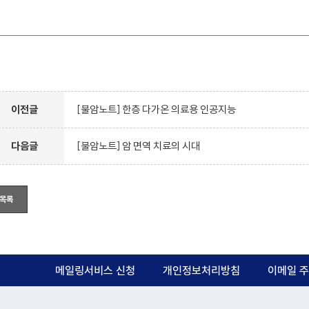
이전글
[불암노트] 한층 다가온 의료용 인공지능
다음글
[불암노트] 암 면역 치료의 시대
목록
메일링서비스 신청
개인정보처리방침
이메일 주