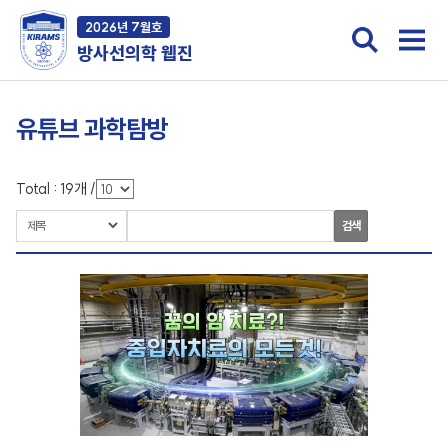
2026년 7월호
방사선의학 웹진
유튜브 과학탐방
Total :
19
개
/
검색