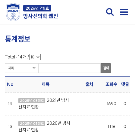
2026년 7월호
방사선의학 웹진
통계정보
Total :
14
개
/
검색
No
제목
출처
조회수
댓글
2021년 방사
2025년 05월호
14
1690
0
선치료 현황
2020년 방사
2025년 05월호
13
1118
0
선치료 현황