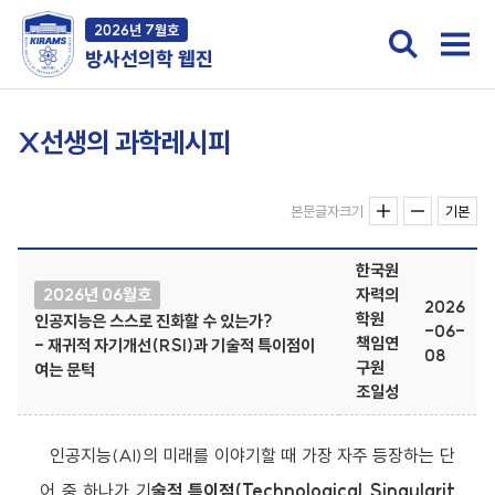
2026년 7월호
방사선의학 웹진
X선생의 과학레시피
본문글자크기
기본
한국원
2026년 06월호
자력의
2026
학원
인공지능은 스스로 진화할 수 있는가?
-06-
책임연
- 재귀적 자기개선(RSI)과 기술적 특이점이
08
구원
여는 문턱
조일성
인공지능(AI)의 미래를 이야기할 때 가장 자주 등장하는 단
어 중 하나가 기
술적 특이점(Technological Singularit