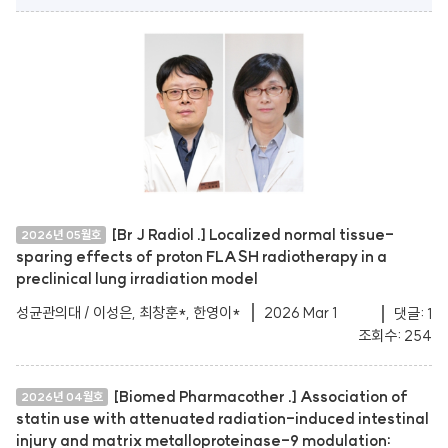
[Br J Radiol .] Localized normal tissue-
2026년 05월호
sparing effects of proton FLASH radiotherapy in a
preclinical lung irradiation model
성균관의대 / 이성은, 최창훈*, 한영이*
2026 Mar 1
댓글: 1
조회수: 254
[Biomed Pharmacother .] Association of
2026년 04월호
statin use with attenuated radiation-induced intestinal
injury and matrix metalloproteinase-9 modulation: