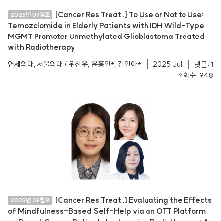
[Cancer Res Treat .] To Use or Not to Use:
2025년 09월호
Temozolomide in Elderly Patients with IDH Wild-Type
MGMT Promoter Unmethylated Glioblastoma Treated
with Radiotherapy
연세의대, 서울의대 / 위찬우, 윤홍인*, 김인아*
2025 Jul
댓글: 1
조회수: 948
[Cancer Res Treat .] Evaluating the Effects
2025년 09월호
of Mindfulness-Based Self-Help via an OTT Platform