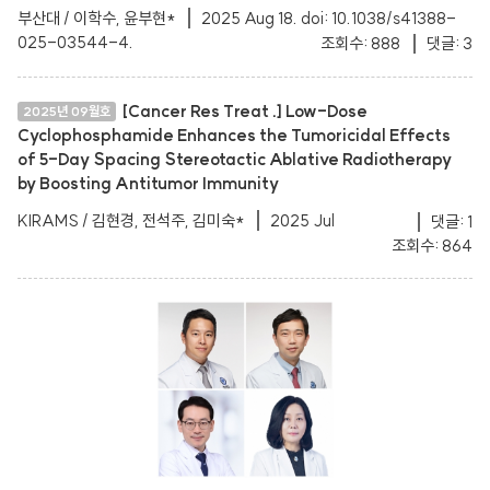
부산대 / 이학수, 윤부현*
2025 Aug 18. doi: 10.1038/s41388-
025-03544-4.
조회수: 888
댓글: 3
[Cancer Res Treat .] Low-Dose
2025년 09월호
Cyclophosphamide Enhances the Tumoricidal Effects
of 5-Day Spacing Stereotactic Ablative Radiotherapy
by Boosting Antitumor Immunity
KIRAMS / 김현경, 전석주, 김미숙*
2025 Jul
댓글: 1
조회수: 864