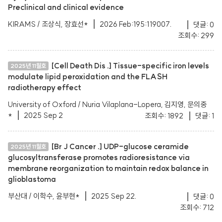
Preclinical and clinical evidence
KIRAMS / 조상식, 장효선*
2026 Feb:195:119007.
댓글: 0
조회수: 299
[Cell Death Dis .] Tissue-specific iron levels
2025년 11월호
modulate lipid peroxidation and the FLASH
radiotherapy effect
University of Oxford / Nuria Vilaplana-Lopera, 김지영, 문의중
*
2025 Sep 2
조회수: 1892
댓글: 1
[Br J Cancer .] UDP-glucose ceramide
2025년 11월호
glucosyltransferase promotes radioresistance via
membrane reorganization to maintain redox balance in
glioblastoma
부산대 / 이학수, 윤부현*
2025 Sep 22.
댓글: 0
조회수: 712