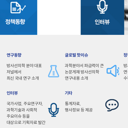
연구동향
글로벌 핫이슈
정
방사선의학 분야 대표
과학분야서 파급력이 큰
방
저널에서
논문게재 방사선의학
연
최신 국내 연구 소개
연구내용 소개
수
인터뷰
기타
국가사업, 주요연구자,
통계자료,
과학기술과 사회적
행사정보 등 제공
주요이슈 등을
대상으로 기획자료 발간