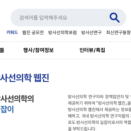
키워드
웹진 공모전
방사선의학포럼
방사선연구
최신연구동향
료들
행사/참여정보
인터뷰/특집
사선의학 웹진
방사선의학의
방사선의학 연구자와 정책입안자 및 
제공하기 위하여 『방사선의학 웹진』을
길잡이
방사선의학 웹진에서 제공하는 정보를
해하고, 국내 방서선의학 연구자들의 
로도 방사선의학의 길잡이로서의 역할을
을 부탁드립니다.