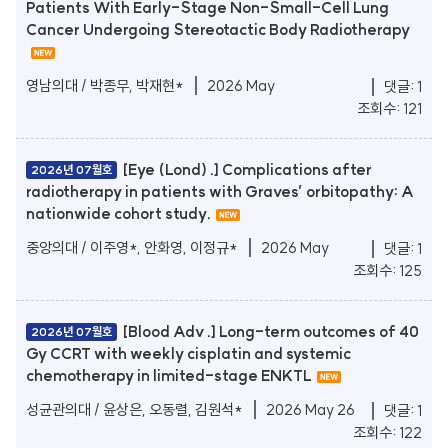
Patients With Early-Stage Non-Small-Cell Lung
Cancer Undergoing Stereotactic Body Radiotherapy
영남의대 / 박종무, 박재현*
2026 May
댓글: 1
조회수: 121
[Eye (Lond) .] Complications after
2026년 07월호
radiotherapy in patients with Graves’ orbitopathy: A
nationwide cohort study.
중앙의대 / 이주영*, 안화영, 이정규*
2026 May
댓글: 1
조회수: 125
[Blood Adv .] Long-term outcomes of 40
2026년 07월호
Gy CCRT with weekly cisplatin and systemic
chemotherapy in limited-stage ENKTL
성균관의대 / 윤상은, 오동렬, 김원석*
2026 May 26
댓글: 1
조회수: 122