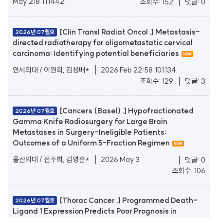
May:218:111442.
조회수: 152
댓글: 0
[Clin Transl Radiat Oncol .] Metastasis-
2026년 07월호
directed radiotherapy for oligometastatic cervical
carcinoma: Identifying potential beneficiaries
연세의대 / 이원희, 김용배*
2026 Feb 22:58:101134.
조회수: 129
댓글: 3
[Cancers (Basel) .] Hypofractionated
2026년 07월호
Gamma Knife Radiosurgery for Large Brain
Metastases in Surgery-Ineligible Patients:
Outcomes of a Uniform 5-Fraction Regimen
울산의대 / 전주희, 김영훈*
2026 May 3
댓글: 0
조회수: 106
[Thorac Cancer .] Programmed Death-
2026년 07월호
Ligand 1 Expression Predicts Poor Prognosis in