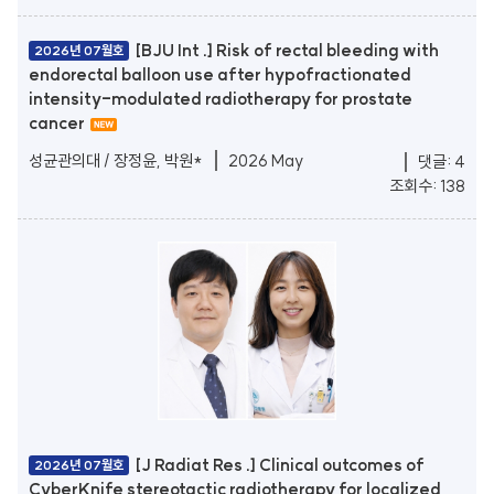
[BJU Int .] Risk of rectal bleeding with
2026년 07월호
endorectal balloon use after hypofractionated
intensity-modulated radiotherapy for prostate
cancer
성균관의대 / 장정윤, 박원*
2026 May
댓글: 4
조회수: 138
[J Radiat Res .] Clinical outcomes of
2026년 07월호
CyberKnife stereotactic radiotherapy for localized