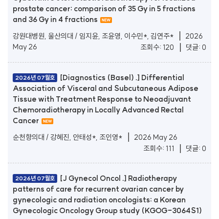
prostate cancer: comparison of 35 Gy in 5 fractions
and 36 Gy in 4 fractions
강원대병원, 울산의대 / 임지윤, 조윤영, 이수민*, 김연주*
2026
May 26
조회수: 120
댓글: 0
[Diagnostics (Basel) .] Differential
2026년 07월호
Association of Visceral and Subcutaneous Adipose
Tissue with Treatment Response to Neoadjuvant
Chemoradiotherapy in Locally Advanced Rectal
Cancer
순천향의대 / 강혜진, 안태성*, 조인영*
2026 May 26
조회수: 111
댓글: 0
[J Gynecol Oncol .] Radiotherapy
2026년 07월호
patterns of care for recurrent ovarian cancer by
gynecologic and radiation oncologists: a Korean
Gynecologic Oncology Group study (KGOG-3064S1)