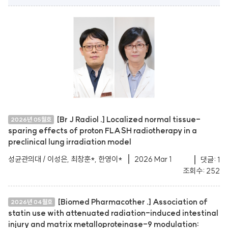
[Br J Radiol .] Localized normal tissue-
2026년 05월호
sparing effects of proton FLASH radiotherapy in a
preclinical lung irradiation model
성균관의대 / 이성은, 최창훈*, 한영이*
2026 Mar 1
댓글: 1
조회수: 252
[Biomed Pharmacother .] Association of
2026년 04월호
statin use with attenuated radiation-induced intestinal
injury and matrix metalloproteinase-9 modulation: