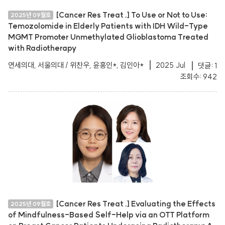
[Cancer Res Treat .] To Use or Not to Use:
2025년 09월호
Temozolomide in Elderly Patients with IDH Wild-Type
MGMT Promoter Unmethylated Glioblastoma Treated
with Radiotherapy
연세의대, 서울의대 / 위찬우, 윤홍인*, 김인아*
2025 Jul
댓글: 1
조회수: 942
[Cancer Res Treat .] Evaluating the Effects
2025년 09월호
of Mindfulness-Based Self-Help via an OTT Platform