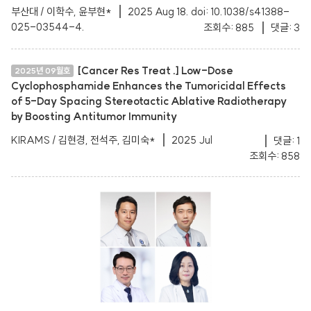
부산대 / 이학수, 윤부현*
2025 Aug 18. doi: 10.1038/s41388-
025-03544-4.
조회수: 885
댓글: 3
[Cancer Res Treat .] Low-Dose
2025년 09월호
Cyclophosphamide Enhances the Tumoricidal Effects
of 5-Day Spacing Stereotactic Ablative Radiotherapy
by Boosting Antitumor Immunity
KIRAMS / 김현경, 전석주, 김미숙*
2025 Jul
댓글: 1
조회수: 858