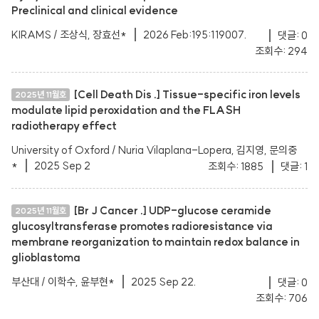
Preclinical and clinical evidence
KIRAMS / 조상식, 장효선*
2026 Feb:195:119007.
댓글: 0
조회수: 294
[Cell Death Dis .] Tissue-specific iron levels
2025년 11월호
modulate lipid peroxidation and the FLASH
radiotherapy effect
University of Oxford / Nuria Vilaplana-Lopera, 김지영, 문의중
*
2025 Sep 2
조회수: 1885
댓글: 1
[Br J Cancer .] UDP-glucose ceramide
2025년 11월호
glucosyltransferase promotes radioresistance via
membrane reorganization to maintain redox balance in
glioblastoma
부산대 / 이학수, 윤부현*
2025 Sep 22.
댓글: 0
조회수: 706