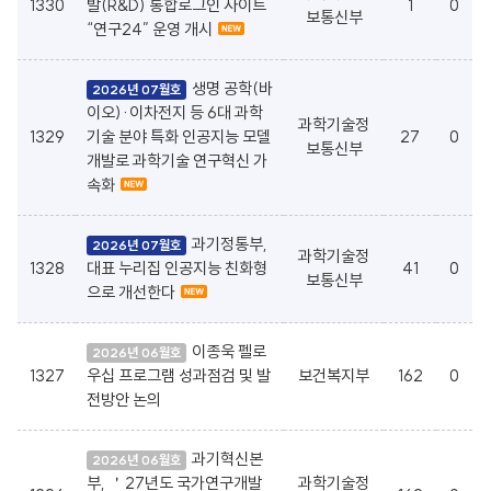
1330
발(R&D) 통합로그인 사이트
1
0
보통신부
“연구24” 운영 개시
생명 공학(바
2026년 07월호
이오)·이차전지 등 6대 과학
과학기술정
1329
기술 분야 특화 인공지능 모델
27
0
보통신부
개발로 과학기술 연구혁신 가
속화
과기정통부,
2026년 07월호
과학기술정
1328
대표 누리집 인공지능 친화형
41
0
보통신부
으로 개선한다
이종욱 펠로
2026년 06월호
1327
우십 프로그램 성과점검 및 발
보건복지부
162
0
전방안 논의
과기혁신본
2026년 06월호
부, ＇27년도 국가연구개발
과학기술정