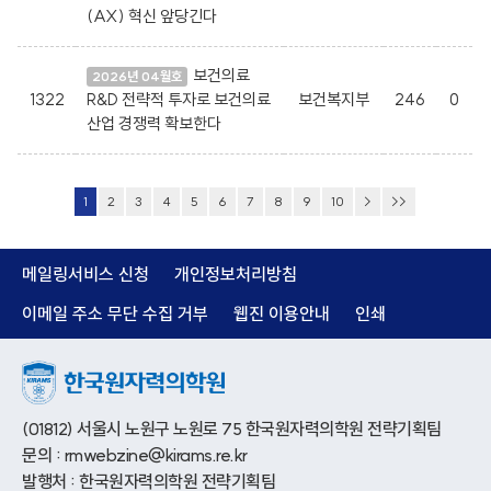
(AX) 혁신 앞당긴다
보건의료
2026년 04월호
1322
R&D 전략적 투자로 보건의료
보건복지부
246
0
산업 경쟁력 확보한다
1
2
3
4
5
6
7
8
9
10
>
>>
메일링서비스 신청
개인정보처리방침
이메일 주소 무단 수집 거부
웹진 이용안내
인쇄
(01812) 서울시 노원구 노원로 75 한국원자력의학원 전략기획팀
문의 : rmwebzine@kirams.re.kr
발행처 : 한국원자력의학원 전략기획팀