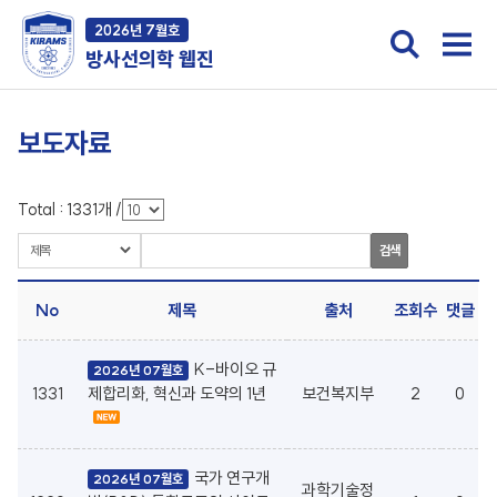
2026년 7월호
방사선의학 웹진
보도자료
Total :
1331
개
/
검색
No
제목
출처
조회수
댓글
K-바이오 규
2026년 07월호
1331
제합리화, 혁신과 도약의 1년
보건복지부
2
0
국가 연구개
2026년 07월호
과학기술정