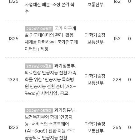
1326
162
0
사업예산 배분·조정 본격 착
보통신부
수
국가 연구개
2026년 06월호
발 연구데이터의 관리·활용
과학기술정
1325
153
0
체계를 마련하는 ｢국가연구데
보통신부
이터법｣ 제정
과기정통부,
2026년 05월호
의료현장 인공지능 전환 가속
과학기술정
1324
화를 위한 「인공지능 특화병
228
0
보통신부
원 인공지능 전환 준비(AX-
Ready) 시범사업」 공모
과기정통부,
2026년 05월호
보건복지부와 함께 ‘인공지
능-서비스형 소프트웨어
과학기술정
1323
266
0
(AI-SaaS) 전환 지원’으로
보통신부
공공의료 인공지능 전환