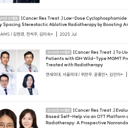
[Cancer Res Treat .] Low-Dose Cyclophosphamide E
25년 09월호
y Spacing Stereotactic Ablative Radiotherapy by Boosting A
RAMS / 김현경, 전석주, 김미숙*
2025 Jul
[Cancer Res Treat .] To Us
2025년 09월호
Patients with IDH Wild-Type MGMT Pr
Treated with Radiotherapy
연세의대, 서울의대 / 위찬우, 윤홍인*, 김인아*
[Cancer Res Treat .] Eval
2025년 09월호
Based Self-Help via an OTT Platform 
Radiotherapy: A Prospective Nonrando