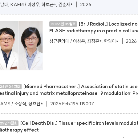
남대, KAERI / 이정우, 하보근*, 권순재*
2026
[Br J Radiol .] Localized 
2026년 05월호
FLASH radiotherapy in a preclinical lun
성균관의대 / 이성은, 최창훈*, 한영이*
2026 
[Biomed Pharmacother .] Association of statin us
26년 04월호
estinal injury and matrix metalloproteinase-9 modulation: Pre
RAMS / 조상식, 장효선*
2026 Feb:195:119007.
[Cell Death Dis .] Tissue-specific iron levels modul
25년 11월호
diotherapy effect