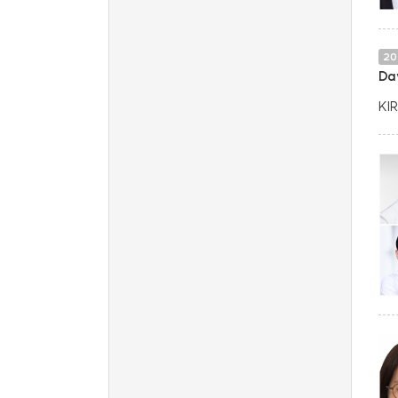
20
Da
KI