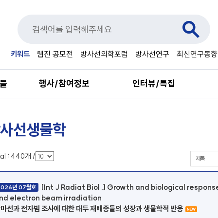
키워드
웹진 공모전
방사선의학포럼
방사선연구
최신연구동향
료들
행사/참여정보
인터뷰/특집
사선생물학
al :
440
개
/
[Int J Radiat Biol .] Growth and biological respo
2026년 07월호
nd electron beam irradiation
마선과 전자빔 조사에 대한 대두 재배종들의 성장과 생물학적 반응