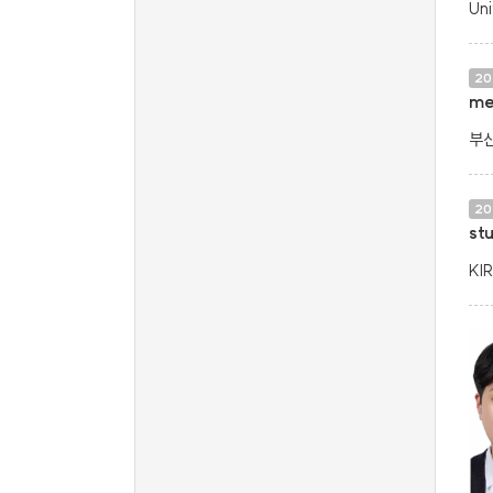
Uni
20
me
부산
20
st
KI