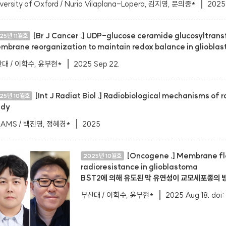
versity of Oxford / Nuria Vilaplana-Lopera, 김지영, 문의중*
2025
[Br J Cancer .] UDP-glucose ceramide glucosyltrans
25년 11월호
mbrane reorganization to maintain redox balance in gliobla
대 / 이학수, 윤부현*
2025 Sep 22.
[Int J Radiat Biol .] Radiobiological mechanisms of 
25년 10월호
udy
RAMS / 백진영, 정혜경*
2025
[Oncogene .] Membrane fle
2025년 10월호
radioresistance in glioblastoma
BST2에 의해 유도된 막 유연성이 교모세포종의
부산대 / 이학수, 윤부현*
2025 Aug 18. do