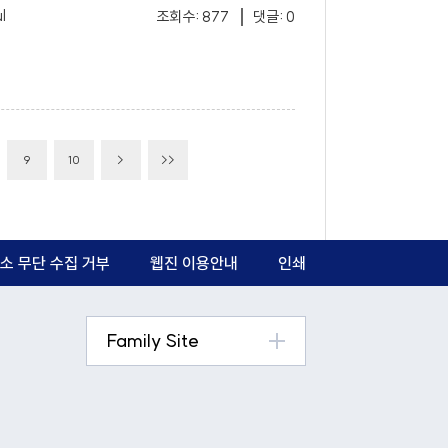
l
조회수: 877
댓글: 0
9
10
>
>>
소 무단 수집 거부
웹진 이용안내
인쇄
Family Site