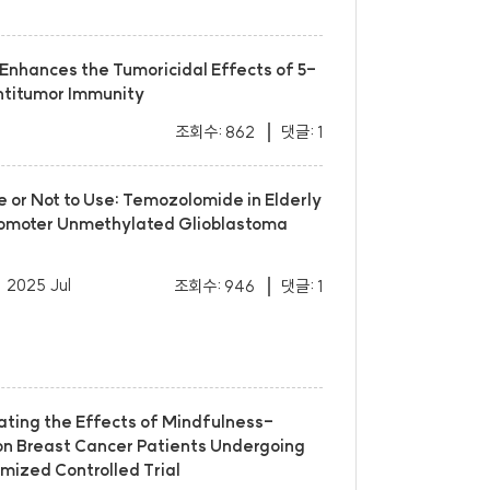
nhances the Tumoricidal Effects of 5-
ntitumor Immunity
조회수: 862
댓글: 1
e or Not to Use: Temozolomide in Elderly
omoter Unmethylated Glioblastoma
2025 Jul
조회수: 946
댓글: 1
uating the Effects of Mindfulness-
on Breast Cancer Patients Undergoing
mized Controlled Trial