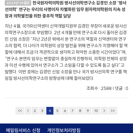
한국원자력의학원 방사선의학연구소 김경민 소장 ‘방사
2023년 05월호
선의학’ 연구는 우리의 사명이자 차별화된 임무 원자력의학원의 지속 성
장과 의학발전을 위한 중추적 역할 담당
지난 4월, 국가RI신약센터 신약개발지원부 김경민 부장이 새로운 방사선
의학연구소장으로 부임했다. 2년 4개월 만에 연구소로 다시 돌아온 김경
민 신임 소장은 “지난 2년은 밖에서 본 연구소의 역할과 신약센터와 연구
소의 협력, 더 나아가 의학원의 성장 발전을 위해 연구소가 지향해야 할 역
할에 대해서 조금 더 객관적으로 생각하고 파악한 소중한 시간이었다”며,
“연구소 본연의 임무는 변함없이 충실하게 진행하되, 의학원 전체의 성장
과 미션 수행에 있어서 연구소가 그 소임을 다할 수 있도록 돕고 싶다”고
말했다. 이번 호에는 김경민 신임 소장을 만나 국가 방사선의학 연구를 책
임질 방사선의학연구소의 방향성에 대해 들어보았다.
조회수 : 2588 | 댓글 : 0
<<
1
2
3
4
5
6
7
8
9
10
>
>>
메일링서비스 신청
개인정보처리방침