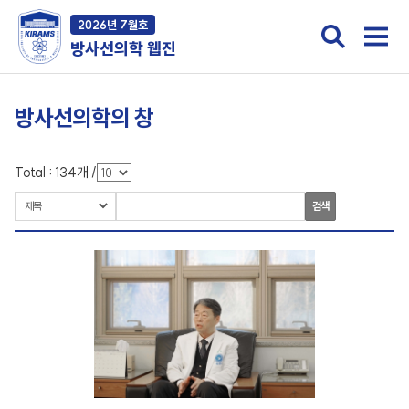
2026년 7월호
방사선의학 웹진
방사선의학의 창
Total :
134
개
/
검색