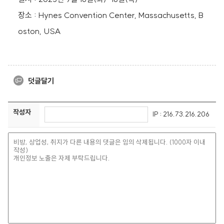
장소 : Hynes Convention Center, Massachusetts, B
oston, USA
덧글달기
작성자
IP : 216.73.216.206