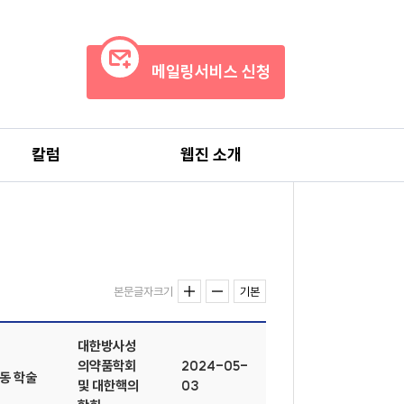
메일링서비스 신청
칼럼
웹진 소개
본문글자크기
기본
대한방사성
의약품학회
2024-05-
공동 학술
및 대한핵의
03