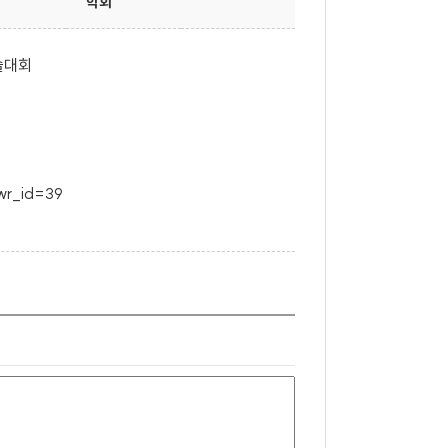
학회
술대회
wr_id=39