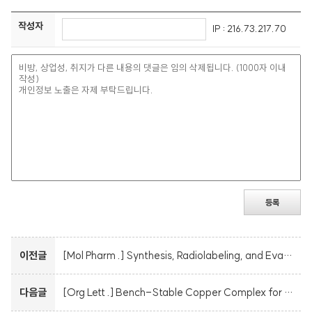
작성자
IP : 216.73.217.70
등록
이전글
[Mol Pharm .] Synthesis, Radiolabeling, and Evaluation of a Dimeric Fibroblast Activation Protein Inhibitor with a Triazine Linker
다음글
[Org Lett .] Bench-Stable Copper Complex for Trifluoromethylation and 18F-Labeling of Aryl Iodides