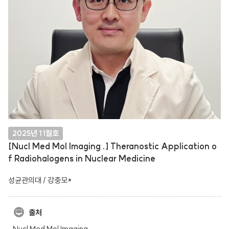
2025년 11월호
[Nucl Med Mol Imaging .] Theranostic Application o
f Radiohalogens in Nuclear Medicine
성균관의대 / 강충모*
출처
Nucl Med Mol Imaging .