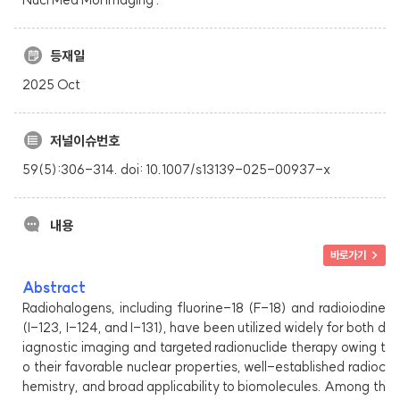
등재일
2025 Oct
저널이슈번호
59(5):306-314. doi: 10.1007/s13139-025-00937-x
내용
바로가기 >
Abstract
Radiohalogens, including fluorine-18 (F-18) and radioiodine
(I-123, I-124, and I-131), have been utilized widely for both d
iagnostic imaging and targeted radionuclide therapy owing t
o their favorable nuclear properties, well-established radioc
hemistry, and broad applicability to biomolecules. Among th