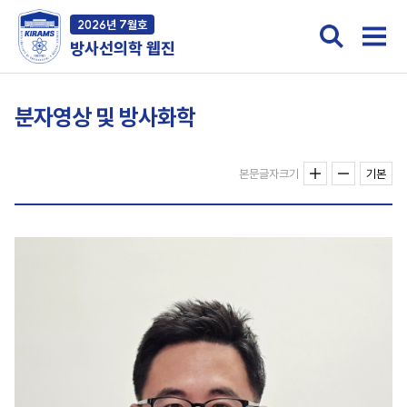
2026년 7월호
방사선의학 웹진
분자영상 및 방사화학
본문글자크기
기본