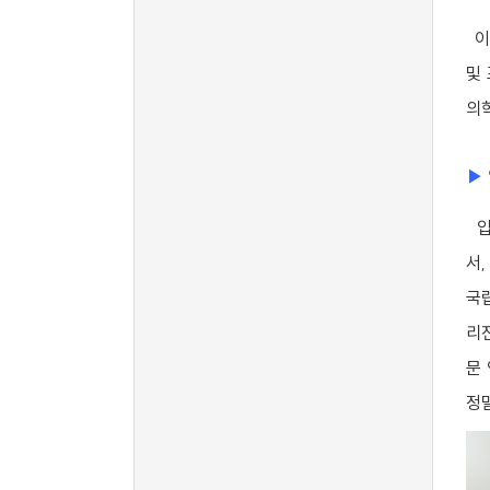
이
및
의
▶
입
서
국
리
문
정