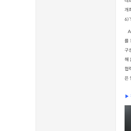
네
개
6)
A
를
구
해
협
은
▶ 