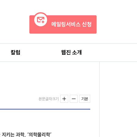
메일링서비스 신청
칼럼
웹진 소개
본문글자크기
기본
 지키는 과학, ‘의학물리학’