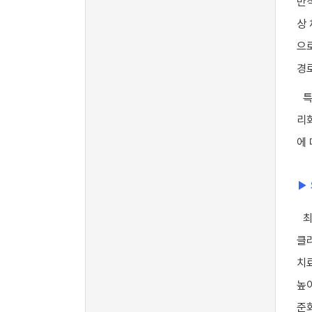
반
상
으
경
특
리
에
▶
최
클
치
높
준