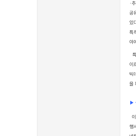
·
공
있
특
야
특
이
빅데
을
▶
이
행