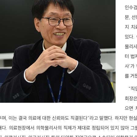
인수검
문, 
지 치
있다.
물리사
터 법
사’가
를 거
“직업
회장은
으면 
우며, 이는 결국 의료에 대한 신뢰와도 직결된다”라고 말했다. 하지만 현
태다. 의료현장에서 의학물리사의 직제가 제대로 정립되어 있지 않아 그들