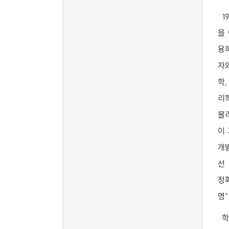
1
을
용
자
학
리
물
이
개
선
정
명
학