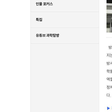
인물 포커스
특집
유튜브 과학탐방
방
지
방
학
역
정
다.
▶