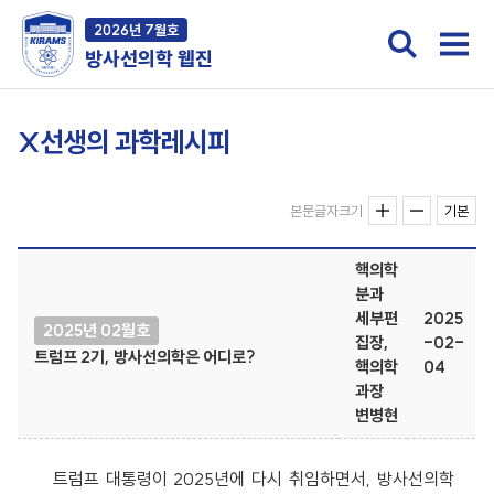
2026년 7월호
방사선의학 웹진
X선생의 과학레시피
본문글자크기
기본
핵의학
분과
세부편
2025
2025년 02월호
집장,
-02-
트럼프 2기, 방사선의학은 어디로?
핵의학
04
과장
변병현
트럼프 대통령이 2025년에 다시 취임하면서, 방사선의학