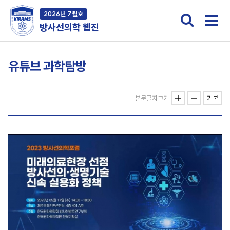
2026년 7월호
방사선의학 웹진
유튜브 과학탐방
본문글자크기
기본